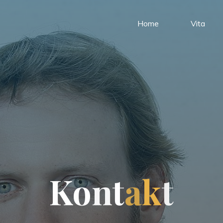
Home
Vita
K
o
n
t
a
k
t