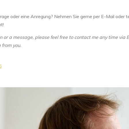
 Frage oder eine Anregung? Nehmen Sie gerne per E-Mail oder te
t!
 or a message, please feel free to contact me any time via E
 from you.
6